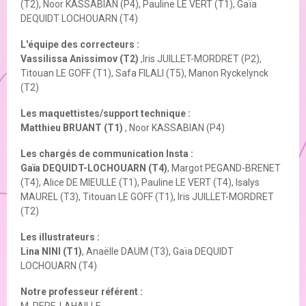
(T2), Noor KASSABIAN (P4), Pauline LE VERT (T1), Gaïa
DEQUIDT LOCHOUARN (T4)
L'équipe des correcteurs :
Vassilissa Anissimov (T2)
,Iris JUILLET-MORDRET (P2),
Titouan LE GOFF (T1), Safa FILALI (T5), Manon Ryckelynck
(T2)
Les maquettistes/support technique :
Matthieu BRUANT (T1)
, Noor KASSABIAN (P4)
Les chargés de communication Insta :
Gaïa DEQUIDT-LOCHOUARN (T4)
, Margot PEGAND-BRENET
(T4), Alice DE MIEULLE (T1), Pauline LE VERT (T4), Isalys
MAUREL (T3), Titouan LE GOFF (T1), Iris JUILLET-MORDRET
(T2)
Les illustrateurs :
Lina NINI (T1)
, Anaëlle DAUM (T3), Gaïa DEQUIDT
LOCHOUARN (T4)
Notre professeur référent :
M. PERE-LAHAILLE