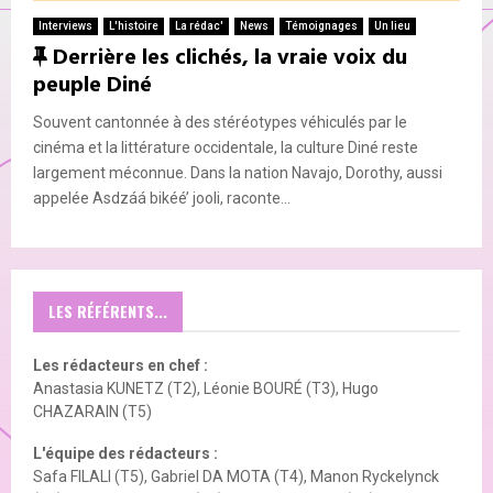
E
Interviews
L'histoire
La rédac'
News
Témoignages
Un lieu
F
Derrière les clichés, la vraie voix du
N
peuple Diné
e
a
Souvent cantonnée à des stéréotypes véhiculés par le
U
t
cinéma et la littérature occidentale, la culture Diné reste
u
largement méconnue. Dans la nation Navajo, Dorothy, aussi
r
appelée Asdzáá bikéé’ jooli, raconte...
e
d
LES RÉFÉRENTS...
Les rédacteurs en chef :
Anastasia KUNETZ (T2), Léonie BOURÉ (T3), Hugo
CHAZARAIN (T5)
L'équipe des rédacteurs :
Safa FILALI (T5), Gabriel DA MOTA (T4), Manon Ryckelynck