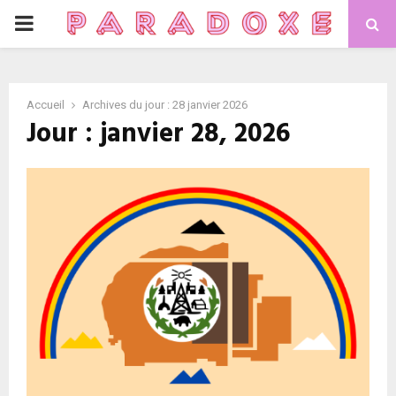
P
R
Accueil
Archives du jour : 28 janvier 2026
I
Jour : janvier 28, 2026
M
A
R
Y
M