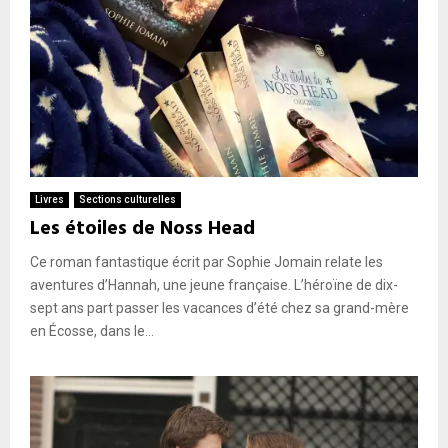
d
f
’
’
o
a
e
i
i
m
s
r
p
l
o
i
Livres
Sections culturelles
Les étoiles de Noss Head
Ce roman fantastique écrit par Sophie Jomain relate les
aventures d’Hannah, une jeune française. L’héroïne de dix-
sept ans part passer les vacances d’été chez sa grand-mère
en Écosse, dans le...