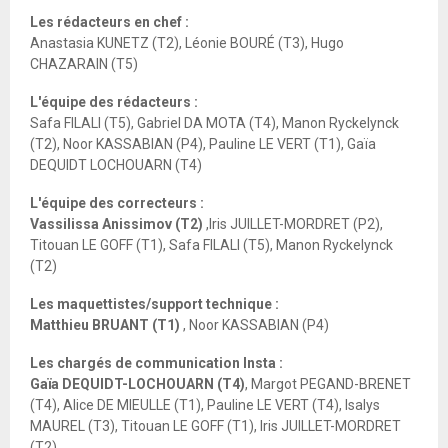
Les rédacteurs en chef :
Anastasia KUNETZ (T2), Léonie BOURÉ (T3), Hugo
CHAZARAIN (T5)
L'équipe des rédacteurs :
Safa FILALI (T5), Gabriel DA MOTA (T4), Manon Ryckelynck
(T2), Noor KASSABIAN (P4), Pauline LE VERT (T1), Gaïa
DEQUIDT LOCHOUARN (T4)
L'équipe des correcteurs :
Vassilissa Anissimov (T2)
,Iris JUILLET-MORDRET (P2),
Titouan LE GOFF (T1), Safa FILALI (T5), Manon Ryckelynck
(T2)
Les maquettistes/support technique :
Matthieu BRUANT (T1)
, Noor KASSABIAN (P4)
Les chargés de communication Insta :
Gaïa DEQUIDT-LOCHOUARN (T4)
, Margot PEGAND-BRENET
(T4), Alice DE MIEULLE (T1), Pauline LE VERT (T4), Isalys
MAUREL (T3), Titouan LE GOFF (T1), Iris JUILLET-MORDRET
(T2)