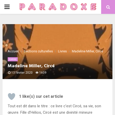
PRIMARY
MENU
Accueil
Sections culturelles
Livres
Madeline Miller, Circé
Livres
Madeline Miller, Circé
13 février 2020
1609
1
like(s) sur cet article
Tout est dit dans le titre : ce livre c’est Circé, sa vie, son
œuvre. Fille d’Hélios, Circé est une divinité mineure