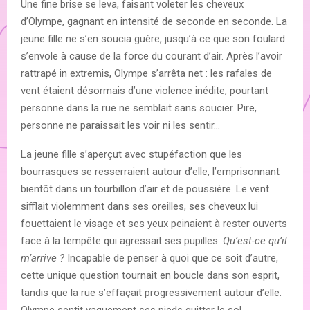
Une fine brise se leva, faisant voleter les cheveux
d’Olympe, gagnant en intensité de seconde en seconde. La
jeune fille ne s’en soucia guère, jusqu’à ce que son foulard
s’envole à cause de la force du courant d’air. Après l’avoir
rattrapé in extremis, Olympe s’arrêta net : les rafales de
vent étaient désormais d’une violence inédite, pourtant
personne dans la rue ne semblait sans soucier. Pire,
personne ne paraissait les voir ni les sentir…
La jeune fille s’aperçut avec stupéfaction que les
bourrasques se resserraient autour d’elle, l’emprisonnant
bientôt dans un tourbillon d’air et de poussière. Le vent
sifflait violemment dans ses oreilles, ses cheveux lui
fouettaient le visage et ses yeux peinaient à rester ouverts
face à la tempête qui agressait ses pupilles.
Qu’est-ce qu’il
m’arrive ?
Incapable de penser à quoi que ce soit d’autre,
cette unique question tournait en boucle dans son esprit,
tandis que la rue s’effaçait progressivement autour d’elle.
Olympe sentit vaguement ses pieds quitter le sol,