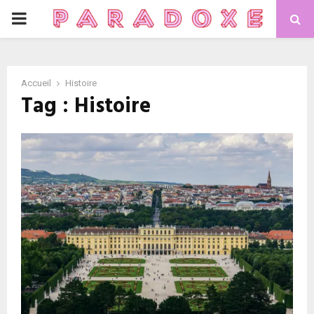
P
R
Accueil
Histoire
I
Tag : Histoire
M
A
R
Y
M