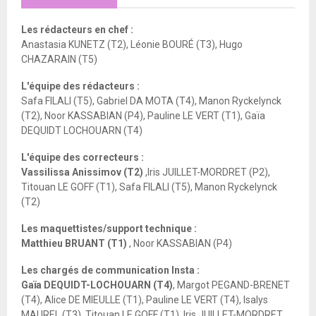
Les rédacteurs en chef :
Anastasia KUNETZ (T2), Léonie BOURÉ (T3), Hugo
CHAZARAIN (T5)
L'équipe des rédacteurs :
Safa FILALI (T5), Gabriel DA MOTA (T4), Manon Ryckelynck
(T2), Noor KASSABIAN (P4), Pauline LE VERT (T1), Gaïa
DEQUIDT LOCHOUARN (T4)
L'équipe des correcteurs :
Vassilissa Anissimov (T2)
,Iris JUILLET-MORDRET (P2),
Titouan LE GOFF (T1), Safa FILALI (T5), Manon Ryckelynck
(T2)
Les maquettistes/support technique :
Matthieu BRUANT (T1)
, Noor KASSABIAN (P4)
Les chargés de communication Insta :
Gaïa DEQUIDT-LOCHOUARN (T4)
, Margot PEGAND-BRENET
(T4), Alice DE MIEULLE (T1), Pauline LE VERT (T4), Isalys
MAUREL (T3), Titouan LE GOFF (T1), Iris JUILLET-MORDRET