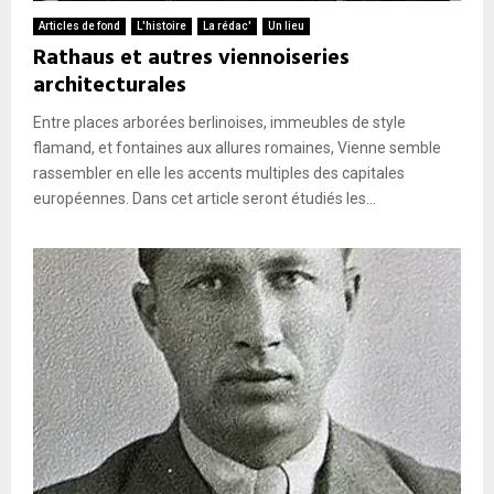
E
Articles de fond
L'histoire
La rédac'
Un lieu
Rathaus et autres viennoiseries
N
architecturales
Entre places arborées berlinoises, immeubles de style
U
flamand, et fontaines aux allures romaines, Vienne semble
rassembler en elle les accents multiples des capitales
européennes. Dans cet article seront étudiés les...