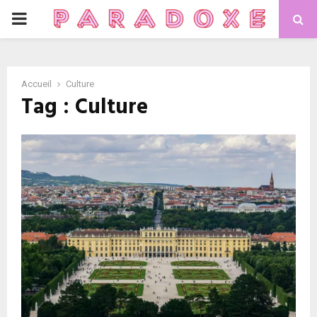
P
R
Accueil
Culture
I
Tag : Culture
M
A
R
Y
M