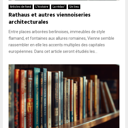
E
Articles de fond
L'histoire
La rédac'
Un lieu
Rathaus et autres viennoiseries
N
architecturales
Entre places arborées berlinoises, immeubles de style
U
flamand, et fontaines aux allures romaines, Vienne semble
rassembler en elle les accents multiples des capitales
européennes. Dans cet article seront étudiés les...