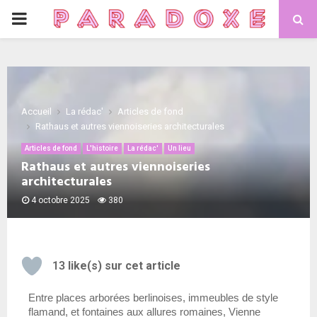
Accueil
La rédac'
Articles de fond
Rathaus et autres viennoiseries architecturales
Articles de fond
L'histoire
La rédac'
Un lieu
Rathaus et autres viennoiseries
architecturales
4 octobre 2025
380
13
like(s) sur cet article
Entre places arborées berlinoises, immeubles de style 
flamand, et fontaines aux allures romaines, Vienne 