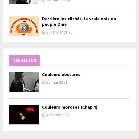
Derrière les clichés, la vraie voix du
peuple Diné
28 janvier 2026
FEUILLETON
Couleurs obscures
20 mai 2021
Couleurs moroses (Chap 1)
4 février 2021