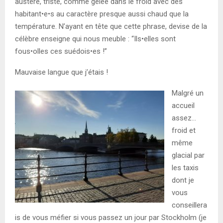
austère, triste, comme gelée dans le froid avec des
habitant•e•s au caractère presque aussi chaud que la
température. N’ayant en tête que cette phrase, devise de la
célèbre enseigne qui nous meuble : “Ils•elles sont
fous•olles ces suédois•es !”
Mauvaise langue que j’étais !
Malgré un
accueil
assez…
froid et
même
glacial par
les taxis
dont je
vous
conseillera
is de vous méfier si vous passez un jour par Stockholm (je