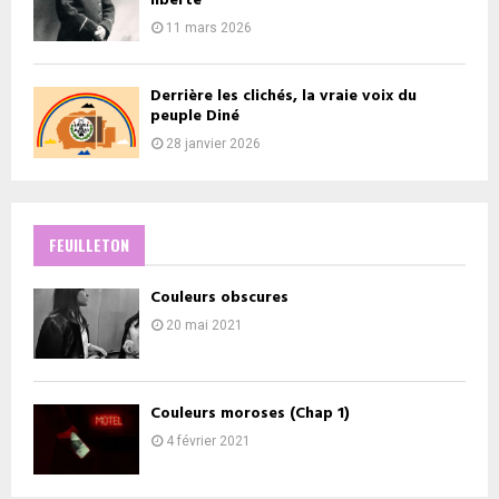
liberté
11 mars 2026
Derrière les clichés, la vraie voix du
peuple Diné
28 janvier 2026
FEUILLETON
Couleurs obscures
20 mai 2021
Couleurs moroses (Chap 1)
4 février 2021