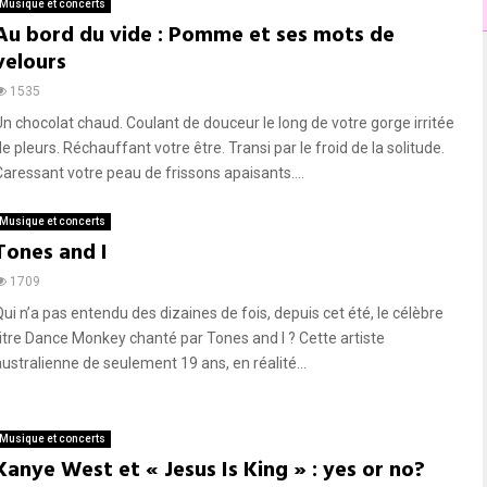
Musique et concerts
Au bord du vide : Pomme et ses mots de
velours
1535
Un chocolat chaud. Coulant de douceur le long de votre gorge irritée
e pleurs. Réchauffant votre être. Transi par le froid de la solitude.
Caressant votre peau de frissons apaisants....
Musique et concerts
Tones and I
1709
Qui n’a pas entendu des dizaines de fois, depuis cet été, le célèbre
titre Dance Monkey chanté par Tones and I ? Cette artiste
australienne de seulement 19 ans, en réalité...
Musique et concerts
Kanye West et « Jesus Is King » : yes or no?