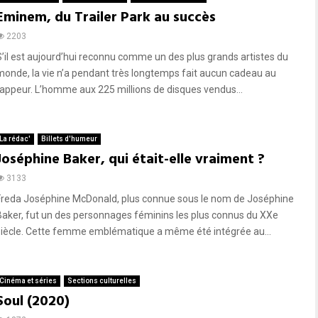
Eminem, du Trailer Park au succès
2203
S’il est aujourd’hui reconnu comme un des plus grands artistes du
monde, la vie n’a pendant très longtemps fait aucun cadeau au
rappeur. L’homme aux 225 millions de disques vendus...
La rédac'
Billets d'humeur
Joséphine Baker, qui était-elle vraiment ?
3133
Freda Joséphine McDonald, plus connue sous le nom de Joséphine
Baker, fut un des personnages féminins les plus connus du XXe
siècle. Cette femme emblématique a même été intégrée au...
Cinéma et séries
Sections culturelles
Soul (2020)