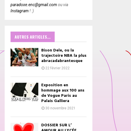
paradoxe.enc@gmail.com
ou via
Instagram
! :)
AUTRES ARTICLES...
Bison Dele, ou la
trajectoire NBA la plus
abracadabrantesque
22 février 2022
Exposition en
hommage aux 100 ans
de Vogue Paris au
Palais Galliera
30 novembre 2021
DOSSIER SUR L’
AMOUR AU LYCÉE