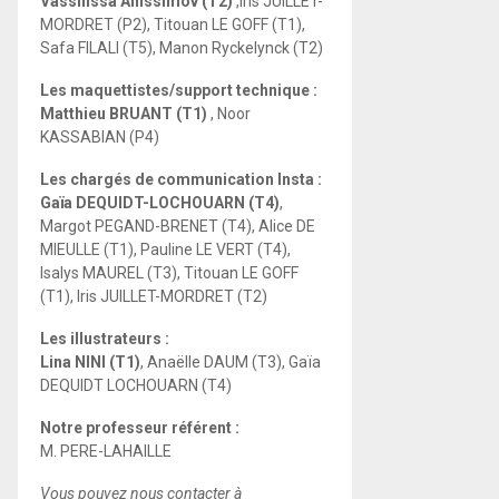
Vassilissa Anissimov (T2)
,Iris JUILLET-
MORDRET (P2), Titouan LE GOFF (T1),
Safa FILALI (T5), Manon Ryckelynck (T2)
Les maquettistes/support technique :
Matthieu BRUANT (T1)
, Noor
KASSABIAN (P4)
Les chargés de communication Insta :
Gaïa DEQUIDT-LOCHOUARN (T4)
,
Margot PEGAND-BRENET (T4), Alice DE
MIEULLE (T1), Pauline LE VERT (T4),
Isalys MAUREL (T3), Titouan LE GOFF
(T1), Iris JUILLET-MORDRET (T2)
Les illustrateurs :
Lina NINI (T1)
, Anaëlle DAUM (T3), Gaïa
DEQUIDT LOCHOUARN (T4)
Notre professeur référent :
M. PERE-LAHAILLE
Vous pouvez nous contacter à