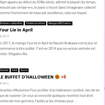
Objet apparu au début du XVIIIe siècle, admiré la plupart du temps,
edouté par certain•e•s, le piano s’inscrit dans l’imaginaire collectif
comme l’instrument de base par excellence, celui sur lequel...
Sections culturelles
Cinéma et séries
Mangas/BD/Comics
Your Lie in April
2674
En 2011, le manga Your lie in April de Naoshi Arakawa voit le jour et
commence à être publié. C’est en 2014 que sa version animée est
créée. Shigatsu Wa...
Cuisine
Salé
Sucré
LE BUFFET D’HALLOWEEN
3012
Recettes d’Automne Pour profiter d’un Halloween confiné, rien de tel
que de cuisiner !Je vous ai concocté quelques recettes tout droit
orties de mon grimoire, Faciles je les choisies pour...