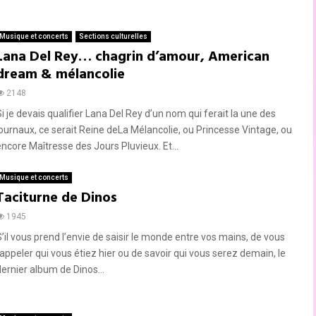
Musique et concerts
Sections culturelles
Lana Del Rey… chagrin d’amour, American
dream & mélancolie
2148
Si je devais qualifier Lana Del Rey d’un nom qui ferait la une des
journaux, ce serait Reine deLa Mélancolie, ou Princesse Vintage, ou
encore Maîtresse des Jours Pluvieux. Et...
Musique et concerts
Taciturne de Dinos
1945
S’il vous prend l’envie de saisir le monde entre vos mains, de vous
rappeler qui vous étiez hier ou de savoir qui vous serez demain, le
dernier album de Dinos...