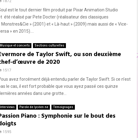
1872
Soul est le tout dernier film produit par Pixar Animation Studio
et été réalisé par Pete Docter (réalisateur des classiques
« Monstres&Cie » (2001) et « Là-haut » (2009) mais aussi de « Vice-
ersa » en 2015)....
Musique et concerts
Sections culturelles
Evermore de Taylor Swift, ou son deuxième
chef-d’œuvre de 2020
1517
Vous avez forcément déjà entendu parler de Taylor Swift. Si ce n’est
pas le cas, il est fort probable que vous ayez passé ces quinze
dernières années dans une grotte...
Interviews
Parole de lycéen·ne
Témoignages
Passion Piano : Symphonie sur le bout des
doigts
1595