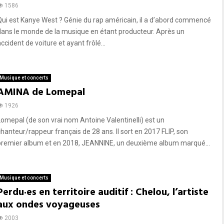
1586
Qui est Kanye West ? Génie du rap américain, il a d’abord commencé
dans le monde de la musique en étant producteur. Après un
ccident de voiture et ayant frôlé...
Musique et concerts
AMINA de Lomepal
1926
Lomepal (de son vrai nom Antoine Valentinelli) est un
chanteur/rappeur français de 28 ans. Il sort en 2017 FLIP, son
premier album et en 2018, JEANNINE, un deuxième album marqué...
Musique et concerts
Perdu·es en territoire auditif : Chelou, l’artiste
aux ondes voyageuses
2003