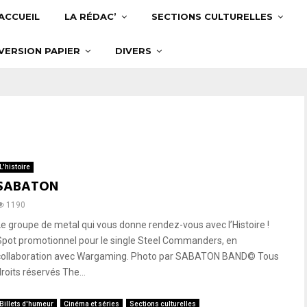
ACCUEIL
LA RÉDAC’
SECTIONS CULTURELLES
VERSION PAPIER
DIVERS
L'histoire
SABATON
1190
Le groupe de metal qui vous donne rendez-vous avec l’Histoire !
Spot promotionnel pour le single Steel Commanders, en
collaboration avec Wargaming. Photo par SABATON BAND© Tous
roits réservés The...
Billets d'humeur
Cinéma et séries
Sections culturelles