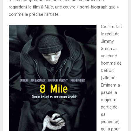
regardant le film
8 Mile
, une œuvre « semi-biographique »
comme le précise l’artiste.
Ce film fait
le récit de
Jimmy
Smith Jr,
un jeune
homme de
Detroit
(ville où
Eminem a
passé la
majeure
partie de
sa
jeunesse)
qui a pour