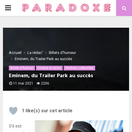
PRIMARY
MENU
Accueil
La rédac'
Billets d'humeur
Eminem, du Trailer Park au succès
Billets d'humeur
Cinéma et séries
Sections culturelles
Eminem, du Trailer Park au succès
11 mai 2021
2206
1
like(s) sur cet article
S’il est