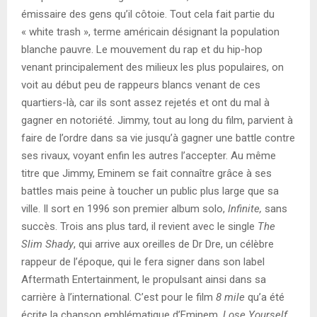
émissaire des gens qu’il côtoie. Tout cela fait partie du
« white trash », terme américain désignant la population
blanche pauvre. Le mouvement du rap et du hip-hop
venant principalement des milieux les plus populaires, on
voit au début peu de rappeurs blancs venant de ces
quartiers-là, car ils sont assez rejetés et ont du mal à
gagner en notoriété. Jimmy, tout au long du film, parvient à
faire de l’ordre dans sa vie jusqu’à gagner une battle contre
ses rivaux, voyant enfin les autres l’accepter. Au même
titre que Jimmy, Eminem se fait connaître grâce à ses
battles mais peine à toucher un public plus large que sa
ville. Il sort en 1996 son premier album solo,
Infinite,
sans
succès. Trois ans plus tard, il revient avec le single
The
Slim Shady
, qui arrive aux oreilles de Dr Dre, un célèbre
rappeur de l’époque, qui le fera signer dans son label
Aftermath Entertainment, le propulsant ainsi dans sa
carrière à l’international. C’est pour le film
8 mile
qu’a été
écrite la chanson emblématique d’Eminem,
Lose Yourself
,