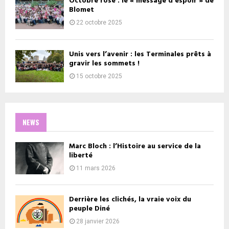
Octobre rose : le « message d’espoir » de
Blomet
22 octobre 2025
Unis vers l’avenir : les Terminales prêts à
gravir les sommets !
15 octobre 2025
NEWS
Marc Bloch : l’Histoire au service de la
liberté
11 mars 2026
Derrière les clichés, la vraie voix du
peuple Diné
28 janvier 2026