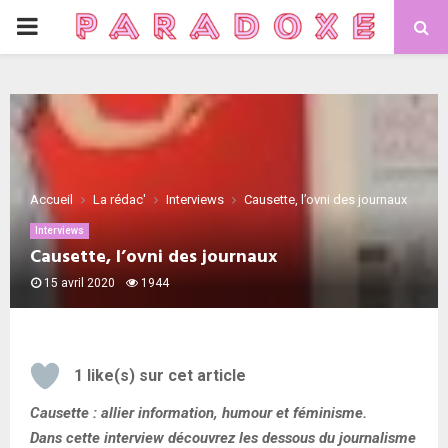
PRIMARY
MENU
Accueil
La rédac'
Interviews
Causette, l’ovni des journaux
Interviews
Causette, l’ovni des journaux
15 avril 2020
1944
1
like(s) sur cet article
Causette : allier information, humour et féminisme.
Dans cette interview découvrez les dessous du journalisme