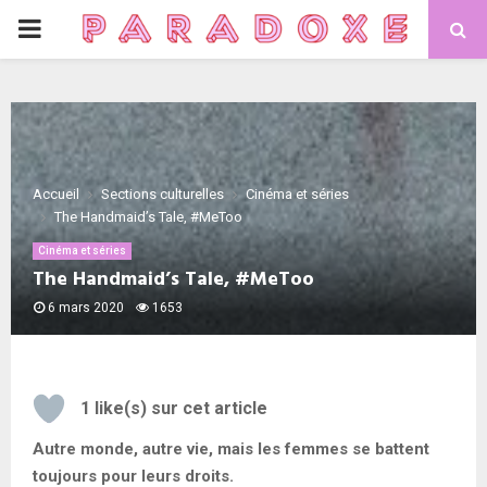
PRIMARY
MENU
Accueil
Sections culturelles
Cinéma et séries
The Handmaid’s Tale, #MeToo
Cinéma et séries
The Handmaid’s Tale, #MeToo
6 mars 2020
1653
1
like(s) sur cet article
Autre monde, autre vie, mais les femmes se battent
toujours pour leurs droits.