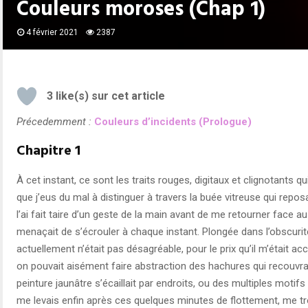
Couleurs moroses (Chap 1)
4 février 2021
2387
3
like(s) sur cet article
Précedemment :
Couleurs d’incidents (Prologue)
Chapitre 1
À cet instant, ce sont les traits rouges, digitaux et clignotants qu
que j’eus du mal à distinguer à travers la buée vitreuse qui reposa
l’ai fait taire d’un geste de la main avant de me retourner face au 
menaçait de s’écrouler à chaque instant. Plongée dans l’obscurit
actuellement n’était pas désagréable, pour le prix qu’il m’était ac
on pouvait aisément faire abstraction des hachures qui recouvra
peinture jaunâtre s’écaillait par endroits, ou des multiples motifs
me levais enfin après ces quelques minutes de flottement, me tro