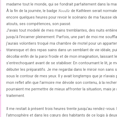
madame tout le monde, qui se fondrait parfaitement dans la ma
À la fin de la journée, le badge 𝑁𝑜𝑜𝑑𝑙𝑒 de Kathleen serait norm
encore quelques heures pour revoir le scénario de ma fausse ide
atouts, ses compétences, son passé.
J’avais tout modelé de mes mains tremblantes, des nuits entière
jusqu’à l’incarner pleinement. Parfois, une part de moi me souffla
j’aurais volontiers troqué ma chambre de motel pour un appartem
titanesque et des repas sains dans un semblant de vie idéale, pu
décollai enfin de la paroi froide et de mon imagination, laissant 
s’entrechoquant avant de se stabiliser. En contournant le lit, je me
débuter les préparatifs. Je me regardai dans le miroir non sans 
sous le contour de mes yeux. Il y avait longtemps que je n’avais p
mon reflet afin que l’armoire me dévoile son contenu, à la recher
pourraient me permettre de mieux affronter la situation, mais je ne
traitement.
Il me restait à présent trois heures trente jusqu’au rendez-vous
l’atmosphère et dans les cœurs des habitants de ce logis à deux