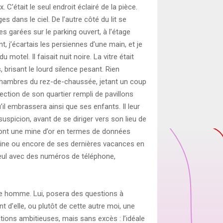
 C’était le seul endroit éclairé de la pièce.
s dans le ciel. De l’autre côté du lit se
es garées sur le parking ouvert, à l’étage
t, j’écartais les persiennes d’une main, et je
motel. Il faisait nuit noire. La vitre était
 brisant le lourd silence pesant. Rien
 chambres du rez-de-chaussée, jetant un coup
rection de son quartier rempli de pavillons
’il embrassera ainsi que ses enfants. Il leur
spicion, avant de se diriger vers son lieu de
sont une mine d’or en termes de données
isine ou encore de ses dernières vacances en
seul avec des numéros de téléphone,
e homme. Lui, posera des questions à
nt d’elle, ou plutôt de cette autre moi, une
ations ambitieuses, mais sans excès : l’idéale