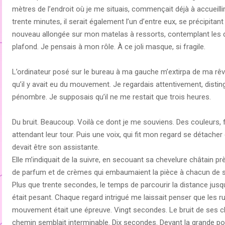
mètres de l’endroit où je me situais, commençait déjà à accueill
trente minutes, il serait également l’un d’entre eux, se précipitan
nouveau allongée sur mon matelas à ressorts, contemplant les dé
plafond. Je pensais à mon rôle. À ce joli masque, si fragile.
L’ordinateur posé sur le bureau à ma gauche m’extirpa de ma rêve
qu’il y avait eu du mouvement. Je regardais attentivement, disting
pénombre. Je supposais qu’il ne me restait que trois heures.
Du bruit. Beaucoup. Voilà ce dont je me souviens. Des couleurs, 
attendant leur tour. Puis une voix, qui fit mon regard se détacher
devait être son assistante.
Elle m’indiquait de la suivre, en secouant sa chevelure châtain 
de parfum et de crèmes qui embaumaient la pièce à chacun de 
Plus que trente secondes, le temps de parcourir la distance jus
était pesant. Chaque regard intrigué me laissait penser que les
mouvement était une épreuve. Vingt secondes. Le bruit de ses ch
chemin semblait interminable. Dix secondes. Devant la grande port