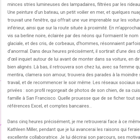
minces stries lumineuses des lampadaires, filtrées par les rideaux.
Une peinture d’un bateau, un petit voilier en mer, et quelques nuage
trouvait une fenêtre, qui offrait une vue imprenable sur les voitur
inférieur, ainsi que sur la route située à proximité. En m’approchan
vis sa berline noire, éclairée par des néons qui formaient le nom du 
glaciale, et des cris, de corbeaux, d’hommes, résonnaient parfois,
d’anormal. Dans deux heures précisément, il sortirait d’une des
d’œil inquiet autour de lui avant de monter dans sa voiture, en di
bien alignés. Là bas, il retrouvera son chez lui, avec sa femme qu
mentira, clamera son amour, trouvera des parades à la moindre su
travail, et de recommencer le soir même. Les réseaux sociaux 
privées : son profil regorgeait de photos de son chien, de sa cu
famille à San Francisco. Quelle prouesse que de se ficher tout 
références Excel, et comptes bancaires…
Dans cinq heures précisément, je me retrouverai face à ce mêm
Kathleen Miller, pendant que je lui avancerai les raisons qui feraie
excellente collaboratrice. Je lui décrirai son parcours, ses motiv