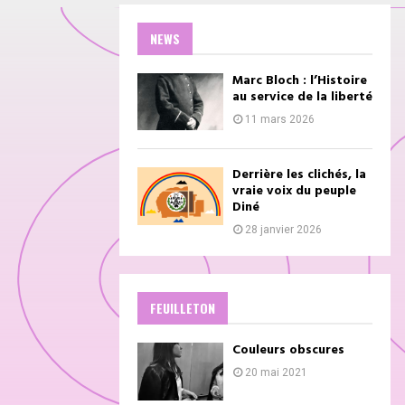
NEWS
Marc Bloch : l’Histoire
au service de la liberté
11 mars 2026
Derrière les clichés, la
vraie voix du peuple
Diné
28 janvier 2026
FEUILLETON
Couleurs obscures
20 mai 2021