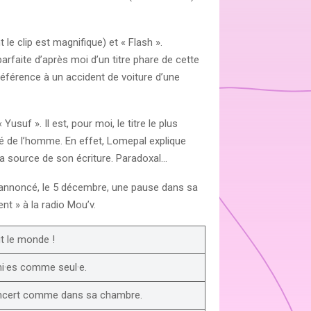
le clip est magnifique) et « Flash ».
arfaite d’après moi d’un titre phare de cette
 référence à un accident de voiture d’une
suf ». Il est, pour moi, le titre le plus
ité de l’homme. En effet, Lomepal explique
la source de son écriture. Paradoxal…
a annoncé, le 5 décembre, une pause dans sa
t » à la radio Mou’v.
t le monde !
i·es comme seul·e.
ncert comme dans sa chambre.