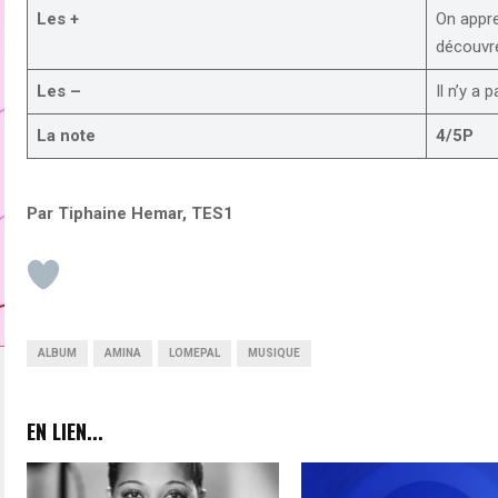
Les +
On appre
découvre
Les –
Il n’y a
La note
4/5P
Par Tiphaine Hemar, TES1
ALBUM
AMINA
LOMEPAL
MUSIQUE
EN LIEN...