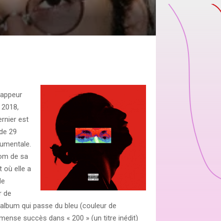
rappeur
 2018,
rnier est
de 29
trumentale.
nom de sa
 où elle a
de
r de
l’album qui passe du bleu (couleur de
mense succès dans « 200 » (un titre inédit)