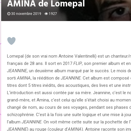
AMINA de Lomepal
30 novembre 2019
1927
Lomepal (de son vrai nom Antoine Valentinelli) est un chanteur/
français de 28 ans. Il sort en 2017
FLIP
, son premier album et en
JEANNINE
, un deuxième album marqué par le succès. Le mois de
sorti
AMINA
, la réédition de
JEANNINE
. Cet album est composé 
titres dont 5 titres inédits, des acoustiques, des lives et une ins
L’introduction est aussi contée par sa mère. Jeannine, c’est le 
grand-mère, et Amina, c’est celui qu’elle s’était choisi au moment
changé de nom, au cours de ses voyages, pendant ses phases 
schizophrénie. C’est à la fois une suite logique et une mise à jou
l’album
JEANNINE
. On voit même cette suite sur la pochette de 
JEANNINE
) au rouge (couleur d’
AMINA
). Antoine raconte son im