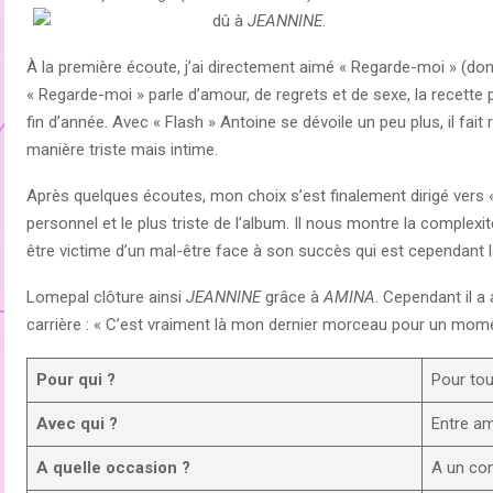
dû à
JEANNINE
.
À la première écoute, j’ai directement aimé « Regarde-moi » (dont 
« Regarde-moi » parle d’amour, de regrets et de sexe, la recette p
fin d’année. Avec « Flash » Antoine se dévoile un peu plus, il fait
manière triste mais intime.
Après quelques écoutes, mon choix s’est finalement dirigé vers « Yu
personnel et le plus triste de l’album. Il nous montre la complex
être victime d’un mal-être face à son succès qui est cependant 
Lomepal clôture ainsi
JEANNINE
grâce à
AMINA
. Cependant il 
carrière : « C’est vraiment là mon dernier morceau pour un momen
Pour qui ?
Pour tou
Avec qui ?
Entre am
A quelle occasion ?
A un co