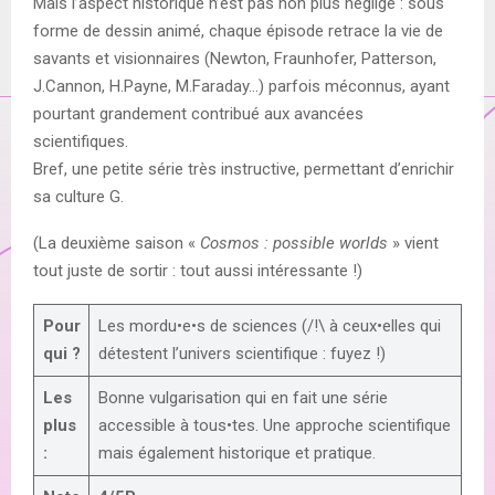
Mais l’aspect historique n’est pas non plus négligé : sous
forme de dessin animé, chaque épisode retrace la vie de
savants et visionnaires (Newton, Fraunhofer, Patterson,
J.Cannon, H.Payne, M.Faraday…) parfois méconnus, ayant
pourtant grandement contribué aux avancées
scientifiques.
Bref, une petite série très instructive, permettant d’enrichir
sa culture G.
(La deuxième saison «
Cosmos : possible worlds
» vient
tout juste de sortir : tout aussi intéressante !)
Pour
Les mordu•e•s de sciences (/!\ à ceux•elles qui
qui ?
détestent l’univers scientifique : fuyez !)
Les
Bonne vulgarisation qui en fait une série
plus
accessible à tous•tes. Une approche scientifique
:
mais également historique et pratique.