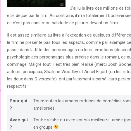
J’ai lu le livre des millions de fo
être déçue par le film. Au contraire, il m’a totalement bouleversé
ce n’est pas dans mon habitude de pleurer devant un film).
Il est assez similaire au livre à l’exception de quelques différence
le film ne présente pas tous les aspects, comme par exemple ce 
passe dans la tête des personnages ou leurs émotions (descript
psychologie des personnages plus précise dans le roman), ce qu
dommage. Malgré tout, il est très bien réalisé (merci Josh Boone
acteurs principaux, Shailene Woodley et Ansel Elgort (on les ret
les deux dans
Divergente
), ont parfaitement incarné leurs pers
respectifs.
Pour qui
Tous•toutes les amateurs•trices de comédies rom
?
améliorées
Avec qui
Tout•e seul•e ou avec son•sa meilleur•e ami•e (pou
?
en groupe