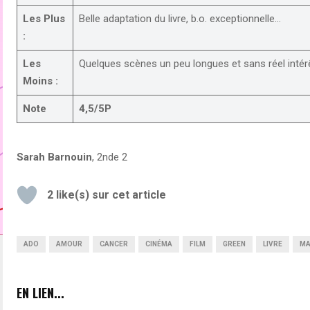
Les Plus
Belle adaptation du livre, b.o. exceptionnelle…
:
Les
Quelques scènes un peu longues et sans réel intér
Moins :
Note
4,5/5P
Sarah Barnouin
, 2nde 2
2
like(s) sur cet article
ADO
AMOUR
CANCER
CINÉMA
FILM
GREEN
LIVRE
MA
EN LIEN...