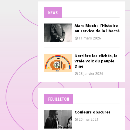
NEWS
Marc Bloch : l’Histoire
au service de la liberté
11 mars 2026
Derrière les clichés, la
vraie voix du peuple
Diné
28 janvier 2026
FEUILLETON
Couleurs obscures
20 mai 2021