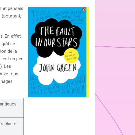
is et pensais
e (pourtant,
s. En effet,
qu’il se
ion de la
i est un peu
). Les
rouve tous
onnages
antiques
r pleurer