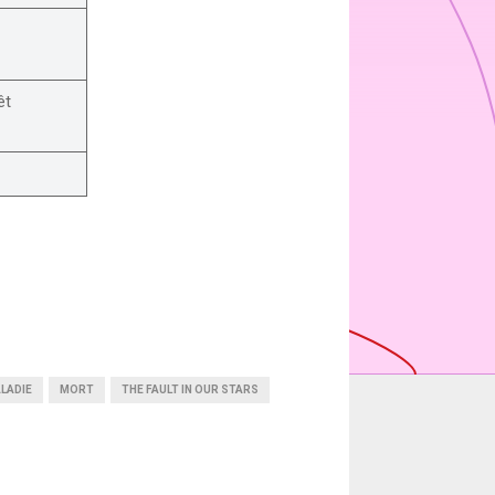
êt
LADIE
MORT
THE FAULT IN OUR STARS