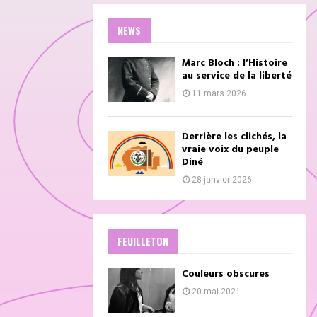
NEWS
Marc Bloch : l’Histoire
au service de la liberté
11 mars 2026
Derrière les clichés, la
vraie voix du peuple
Diné
28 janvier 2026
FEUILLETON
Couleurs obscures
20 mai 2021