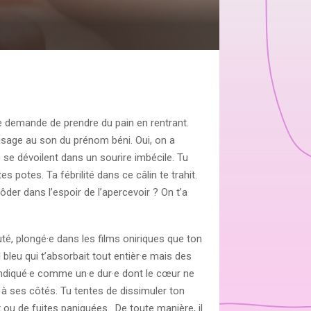
 te demande de prendre du pain en rentrant.
 visage au son du prénom béni. Oui, on a
s se dévoilent dans un sourire imbécile. Tu
s potes. Ta fébrilité dans ce câlin te trahit.
der dans l’espoir de l’apercevoir ? On t’a
uté, plongé·e dans les films oniriques que ton
 bleu qui t’absorbait tout entièr·e mais des
vendiqué·e comme un·e dur·e dont le cœur ne
 à ses côtés. Tu tentes de dissimuler ton
x ou de fuites paniquées. De toute manière, il