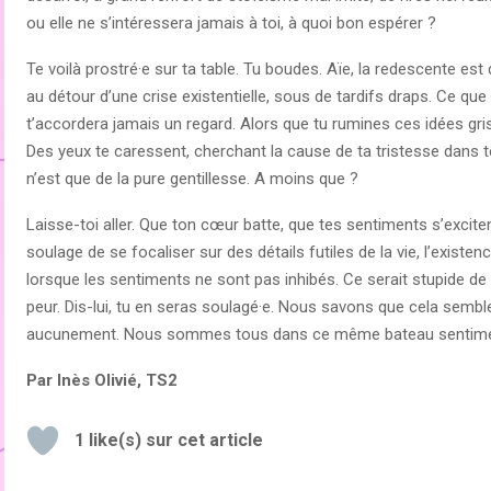
ou elle ne s’intéressera jamais à toi, à quoi bon espérer ?
Te voilà prostré·e sur ta table. Tu boudes. Aïe, la redescente est 
au détour d’une crise existentielle, sous de tardifs draps. Ce que t
t’accordera jamais un regard. Alors que tu rumines ces idées gr
Des yeux te caressent, cherchant la cause de ta tristesse dans te
n’est que de la pure gentillesse. A moins que ?
Laisse-toi aller. Que ton cœur batte, que tes sentiments s’exciten
soulage de se focaliser sur des détails futiles de la vie, l’exist
lorsque les sentiments ne sont pas inhibés. Ce serait stupide de 
peur. Dis-lui, tu en seras soulagé·e. Nous savons que cela sembl
aucunement. Nous sommes tous dans ce même bateau sentiment
Par Inès Olivié, TS2
1
like(s) sur cet article