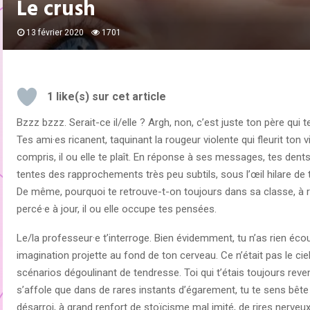
Le crush
13 février 2020
1701
1
like(s) sur cet article
Bzzz bzzz. Serait-ce il/elle ? Argh, non, c’est juste ton père qui
Tes ami·es ricanent, taquinant la rougeur violente qui fleurit ton
compris, il ou elle te plaît. En réponse à ses messages, tes dent
tentes des rapprochements très peu subtils, sous l’œil hilare de te
De même, pourquoi te retrouve-t-on toujours dans sa classe, à rô
percé·e à jour, il ou elle occupe tes pensées.
Le/la professeur·e t’interroge. Bien évidemment, tu n’as rien éco
imagination projette au fond de ton cerveau. Ce n’était pas le ciel
scénarios dégoulinant de tendresse. Toi qui t’étais toujours re
s’affole que dans de rares instants d’égarement, tu te sens bête
désarroi, à grand renfort de stoïcisme mal imité, de rires nerveu