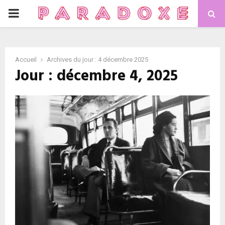
P
R
Accueil
Archives du jour : 4 décembre 2025
I
Jour : décembre 4, 2025
M
A
R
Y
M