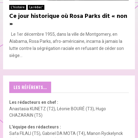
E
L'histoire
La rédac'
Ce jour historique où Rosa Parks dit « non
N
»
Le 1er décembre 1955, dans la ville de Montgomery, en
U
Alabama, Rosa Parks, afro-américaine, incarna à jamais la
lutte contre la ségrégation raciale en refusant de céder son
siège...
LES RÉFÉRENTS...
Les rédacteurs en chef :
Anastasia KUNETZ (T2), Léonie BOURÉ (T3), Hugo
CHAZARAIN (T5)
L'équipe des rédacteurs :
Safa FILALI (T5), Gabriel DA MOTA (T4), Manon Ryckelynck