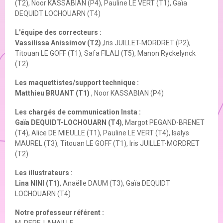
(T2), Noor KASSABIAN (P4), Pauline LE VERT (T1), Gaïa
DEQUIDT LOCHOUARN (T4)
L'équipe des correcteurs :
Vassilissa Anissimov (T2)
,Iris JUILLET-MORDRET (P2),
Titouan LE GOFF (T1), Safa FILALI (T5), Manon Ryckelynck
(T2)
Les maquettistes/support technique :
Matthieu BRUANT (T1)
, Noor KASSABIAN (P4)
Les chargés de communication Insta :
Gaïa DEQUIDT-LOCHOUARN (T4)
, Margot PEGAND-BRENET
(T4), Alice DE MIEULLE (T1), Pauline LE VERT (T4), Isalys
MAUREL (T3), Titouan LE GOFF (T1), Iris JUILLET-MORDRET
(T2)
Les illustrateurs :
Lina NINI (T1)
, Anaëlle DAUM (T3), Gaïa DEQUIDT
LOCHOUARN (T4)
Notre professeur référent :
M. PERE-LAHAILLE