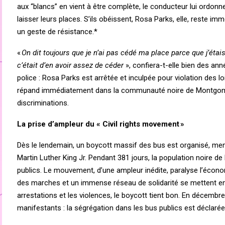
aux “blancs” en vient à être complète, le conducteur lui ordonne
laisser leurs places. S’ils obéissent, Rosa Parks, elle, reste im
un geste de résistance.*
«
On dit toujours que je n’ai pas cédé ma place parce que j’étais
c’était d’en avoir assez de céder
», confiera-t-elle bien des ann
police : Rosa Parks est arrêtée et inculpée pour violation des lo
répand immédiatement dans la communauté noire de Montgomery
discriminations.
La prise d’ampleur du « Civil rights movement »
Dès le lendemain, un boycott massif des bus est organisé, me
Martin Luther King Jr. Pendant 381 jours, la population noire de
publics. Le mouvement, d’une ampleur inédite, paralyse l’écon
des marches et un immense réseau de solidarité se mettent en p
arrestations et les violences, le boycott tient bon. En décemb
manifestants : la ségrégation dans les bus publics est déclarée 