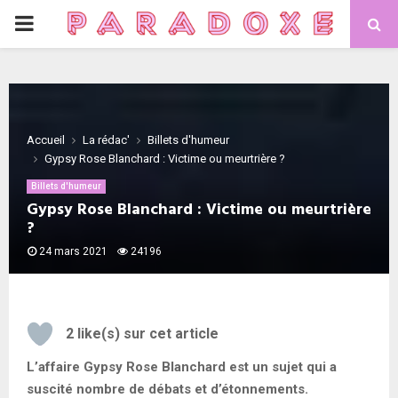
PRIMARY
MENU
Accueil
La rédac'
Billets d'humeur
Gypsy Rose Blanchard : Victime ou meurtrière ?
Billets d'humeur
Gypsy Rose Blanchard : Victime ou meurtrière
?
24 mars 2021
24196
2
like(s) sur cet article
L’affaire Gypsy Rose Blanchard est un sujet qui a
suscité nombre de débats et d’étonnements.