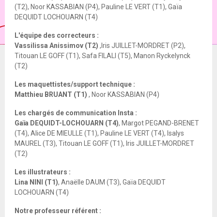
(T2), Noor KASSABIAN (P4), Pauline LE VERT (T1), Gaïa
DEQUIDT LOCHOUARN (T4)
L'équipe des correcteurs :
Vassilissa Anissimov (T2)
,Iris JUILLET-MORDRET (P2),
Titouan LE GOFF (T1), Safa FILALI (T5), Manon Ryckelynck
(T2)
Les maquettistes/support technique :
Matthieu BRUANT (T1)
, Noor KASSABIAN (P4)
Les chargés de communication Insta :
Gaïa DEQUIDT-LOCHOUARN (T4)
, Margot PEGAND-BRENET
(T4), Alice DE MIEULLE (T1), Pauline LE VERT (T4), Isalys
MAUREL (T3), Titouan LE GOFF (T1), Iris JUILLET-MORDRET
(T2)
Les illustrateurs :
Lina NINI (T1)
, Anaëlle DAUM (T3), Gaïa DEQUIDT
LOCHOUARN (T4)
Notre professeur référent :