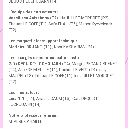
DEQUIDT LOCHOUARN (T4)
L'équipe des correcteurs :
Vassilissa Anissimov (T2)
,Iris JUILLET-MORDRET (P2),
Titouan LE GOFF (T1), Safa FILALI (T5), Manon Ryckelynck
(T2)
Les maquettistes/support technique :
Matthieu BRUANT (T1)
, Noor KASSABIAN (P4)
Les chargés de communication Insta :
Gaïa DEQUIDT-LOCHOUARN (T4)
, Margot PEGAND-BRENET
(T4), Alice DE MIEULLE (T1), Pauline LE VERT (T4), Isalys
MAUREL (T3), Titouan LE GOFF (T1), Iris JUILLET-MORDRET
(T2)
Les illustrateurs :
Lina NINI (T1)
, Anaëlle DAUM (T3), Gaïa DEQUIDT
LOCHOUARN (T4)
Notre professeur référent :
M. PERE-LAHAILLE