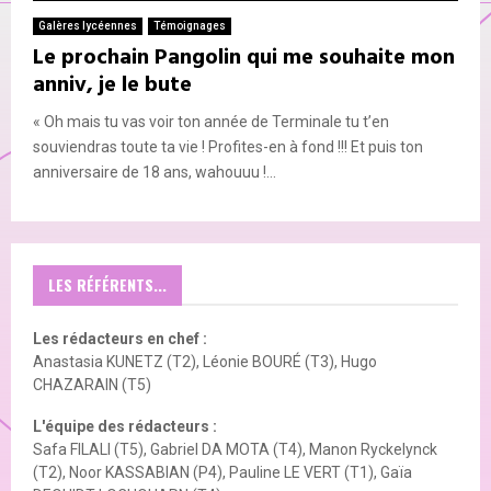
Galères lycéennes
Témoignages
Le prochain Pangolin qui me souhaite mon
anniv, je le bute
« Oh mais tu vas voir ton année de Terminale tu t’en
souviendras toute ta vie ! Profites-en à fond !!! Et puis ton
anniversaire de 18 ans, wahouuu !...
LES RÉFÉRENTS...
Les rédacteurs en chef :
Anastasia KUNETZ (T2), Léonie BOURÉ (T3), Hugo
CHAZARAIN (T5)
L'équipe des rédacteurs :
Safa FILALI (T5), Gabriel DA MOTA (T4), Manon Ryckelynck
(T2), Noor KASSABIAN (P4), Pauline LE VERT (T1), Gaïa