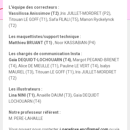
L'équipe des correcteurs :
Vassilissa Anissimov (T2)
,Iris JUILLET-MORDRET (P2),
Titouan LE GOFF (T1), Safa FILALI (T5), Manon Ryckelynck
(T2)
Les maquettistes/support technique :
Matthieu BRUANT (T1)
, Noor KASSABIAN (P4)
Les chargés de communication Insta :
Gaïa DEQUIDT-LOCHOUARN (T4)
, Margot PEGAND-BRENET
(T4), Alice DE MIEULLE (T1), Pauline LE VERT (T4), Isalys
MAUREL (T3), Titouan LE GOFF (T1), Iris JUILLET-MORDRET
(T2)
Les illustrateurs :
Lina NINI (T1)
, Anaëlle DAUM (T3), Gaïa DEQUIDT
LOCHOUARN (T4)
Notre professeur référent :
M. PERE-LAHAILLE
Vous pouvez nous contacter à
paradoxe.enc@gmail.com
ou via