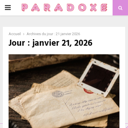
P
R
Accueil
Archives du jour : 21 janvier 2026
I
Jour : janvier 21, 2026
M
A
R
Y
M