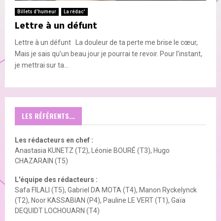
E
Billets d'humeur
La rédac'
Lettre à un défunt
N
Lettre à un défunt La douleur de ta perte me brise le cœur,
Mais je sais qu’un beau jour je pourrai te revoir. Pour l’instant,
U
je mettrai sur ta...
LES RÉFÉRENTS...
Les rédacteurs en chef :
Anastasia KUNETZ (T2), Léonie BOURÉ (T3), Hugo
CHAZARAIN (T5)
L'équipe des rédacteurs :
Safa FILALI (T5), Gabriel DA MOTA (T4), Manon Ryckelynck
(T2), Noor KASSABIAN (P4), Pauline LE VERT (T1), Gaïa
DEQUIDT LOCHOUARN (T4)