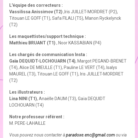
L'équipe des correcteurs :
Vassilissa Anissimov (T2)
,Iris JUILLET-MORDRET (P2),
Titouan LE GOFF (T1), Safa FILALI (T5), Manon Ryckelynck
(T2)
Les maquettistes/support technique :
Matthieu BRUANT (T1)
, Noor KASSABIAN (P4)
Les chargés de communication Insta :
Gaïa DEQUIDT-LOCHOUARN (T4)
, Margot PEGAND-BRENET
(T4), Alice DE MIEULLE (T1), Pauline LE VERT (T4), Isalys
MAUREL (T3), Titouan LE GOFF (T1), Iris JUILLET-MORDRET
(T2)
Les illustrateurs :
Lina NINI (T1)
, Anaëlle DAUM (T3), Gaïa DEQUIDT
LOCHOUARN (T4)
Notre professeur référent :
M. PERE-LAHAILLE
Vous pouvez nous contacter à
paradoxe.enc@gmail.com
ou via