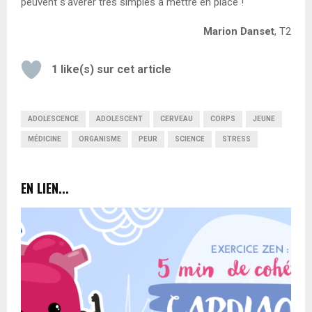
peuvent s’avérer très simples à mettre en place !
Marion Danset
, T2
1
like(s) sur cet article
ADOLESCENCE
ADOLESCENT
CERVEAU
CORPS
JEUNE
MÉDICINE
ORGANISME
PEUR
SCIENCE
STRESS
EN LIEN...