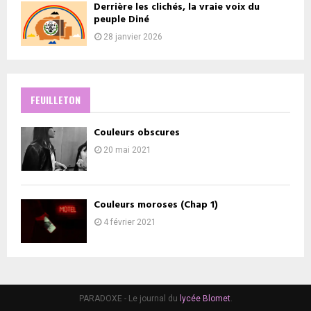
Derrière les clichés, la vraie voix du
peuple Diné
28 janvier 2026
FEUILLETON
Couleurs obscures
20 mai 2021
Couleurs moroses (Chap 1)
4 février 2021
PARADOXE - Le journal du
lycée Blomet
.