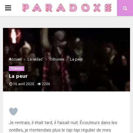
PRIMARY
MENU
Accueil
La rédac'
Tribunes
La peur
Tribunes
La peur
16 avril 2020
2206
Je rentrais, il était tard, il faisait nuit. Écouteurs dans les
oreilles, je n’entendais plus le
tap tap
régulier de mes