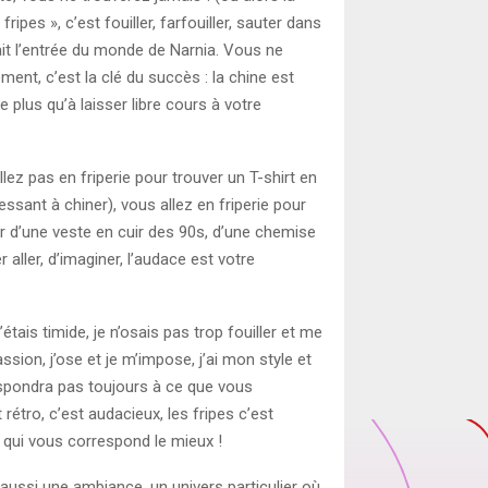
ripes », c’est fouiller, farfouiller, sauter dans
it l’entrée du monde de Narnia. Vous ne
ment, c’est la clé du succès : la chine est
 plus qu’à laisser libre cours à votre
llez pas en friperie pour trouver un T-shirt en
ssant à chiner), vous allez en friperie pour
gir d’une veste en cuir des 90s, d’une chemise
 aller, d’imaginer, l’audace est votre
j’étais timide, je n’osais pas trop fouiller et me
ssion, j’ose et je m’impose, j’ai mon style et
respondra pas toujours à ce que vous
t rétro, c’est audacieux, les fripes c’est
e qui vous correspond le mieux !
aussi une ambiance, un univers particulier où