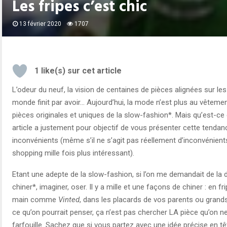
Les fripes c’est chic
13 février 2020
1707
1
like(s) sur cet article
L’odeur du neuf, la vision de centaines de pièces alignées sur les
monde finit par avoir… Aujourd’hui, la mode n’est plus au vêtemen
pièces originales et uniques de la slow-fashion*. Mais qu’est-c
article a justement pour objectif de vous présenter cette tenda
inconvénients (même s’il ne s’agit pas réellement d’inconvénient
shopping mille fois plus intéressant).
Etant une adepte de la slow-fashion, si l’on me demandait de la d
chiner*, imaginer, oser. Il y a mille et une façons de chiner : en 
main comme
Vinted
, dans les placards de vos parents ou grand
ce qu’on pourrait penser, ça n’est pas chercher LA pièce qu’on ne 
farfouille. Sachez que si vous partez avec une idée précise en tê