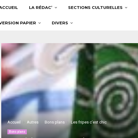
ACCUEIL
LA RÉDAC’
SECTIONS CULTURELLES
VERSION PAPIER
DIVERS
Accueil
Autres
Bons plans
Les fripes c’est chic
Bons plans