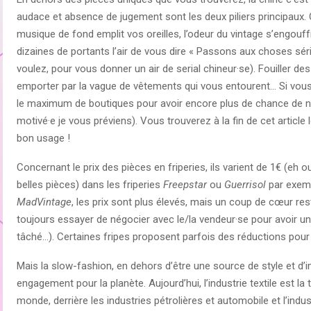
audace et absence de jugement sont les deux piliers principaux.
musique de fond emplit vos oreilles, l’odeur du vintage s’engou
dizaines de portants l’air de vous dire « Passons aux choses sér
voulez, pour vous donner un air de serial chineur·se). Fouiller de
emporter par la vague de vêtements qui vous entourent… Si vous al
le maximum de boutiques pour avoir encore plus de chance de ne p
motivé·e je vous préviens). Vous trouverez à la fin de cet articl
bon usage !
Concernant le prix des pièces en friperies, ils varient de 1€ (eh o
belles pièces) dans les friperies
Freepstar
ou
Guerrisol
par exemp
MadVintage
, les prix sont plus élevés, mais un coup de cœur re
toujours essayer de négocier avec le/la vendeur·se pour avoir un
tâché…). Certaines fripes proposent parfois des réductions pour 
Mais la slow-fashion, en dehors d’être une source de style et d’
engagement pour la planète. Aujourd’hui, l’industrie textile est la 
monde, derrière les industries pétrolières et automobile et l’indus