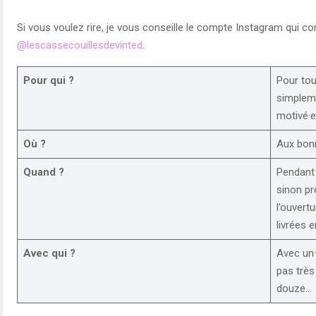
Si vous voulez rire, je vous conseille le compte Instagram qui c
@lescassecouillesdevinted
.
Pour qui ?
Pour tou
simpleme
motivé·e
Où ?
Aux bon
Quand ?
Pendant 
sinon pr
l’ouvert
livrées 
Avec qui ?
Avec un·
pas très
douze…