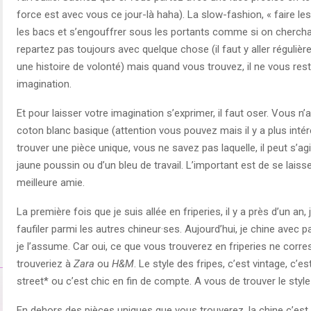
force est avec vous ce jour-là haha). La slow-fashion, « faire les f
les bacs et s’engouffrer sous les portants comme si on chercha
repartez pas toujours avec quelque chose (il faut y aller régulière
une histoire de volonté) mais quand vous trouvez, il ne vous reste
imagination.
Et pour laisser votre imagination s’exprimer, il faut oser. Vous n’a
coton blanc basique (attention vous pouvez mais il y a plus intére
trouver une pièce unique, vous ne savez pas laquelle, il peut s’a
jaune poussin ou d’un bleu de travail. L’important est de se laisser
meilleure amie.
La première fois que je suis allée en friperies, il y a près d’un an, 
faufiler parmi les autres chineur·ses. Aujourd’hui, je chine avec pa
je l’assume. Car oui, ce que vous trouverez en friperies ne cor
trouveriez à
Zara
ou
H&M
. Le style des fripes, c’est vintage, c’es
street* ou c’est chic en fin de compte. A vous de trouver le styl
En dehors des pièces uniques que vous trouverez, la chine c’est 