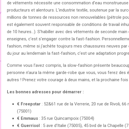
de vêtements nécessite une consommation d’eau monstrueuse et p
producteurs et alentours. L’industrie textile, soutenue par la sur
millions de tonnes de ressources non renouvelables (pétrole pour
est également souvent responsable de conditions de travail inhu
de 10 heures…). S’habiller avec des vêtements de seconde main e
enseignes, c’est s’engager contre la fast-fashion. Personnellem
fashion, même si j’achète toujours mes chaussures neuves par 
du jour au lendemain la fast-fashion, c’est une adaptation progre
Comme vous l’avez compris, la slow-fashion présente beaucoup 
personne n’aura la même garde-robe que vous, vous ferez des éc
autres ! Prenez votre courage à deux mains, et la prochaine fois
Les bonnes adresses pour démarrer :
€ Freepstar
: 52&61 rue de la Verrerie, 20 rue de Rivoli, 6
(75001)
€ Emmaus
: 35 rue Quincampoix (75004)
€ Guerrisol
: 5 ave d’Italie (75005), 45 bvd de la Chapelle 