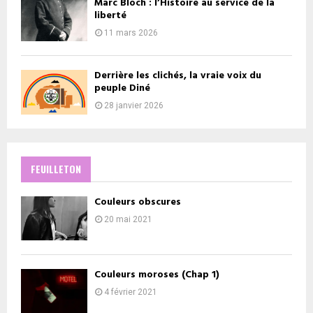
Marc Bloch : l’Histoire au service de la
liberté
11 mars 2026
Derrière les clichés, la vraie voix du
peuple Diné
28 janvier 2026
FEUILLETON
Couleurs obscures
20 mai 2021
Couleurs moroses (Chap 1)
4 février 2021