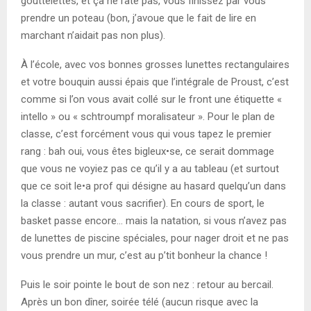
gouttelettes, et ça ne rate pas, vous finissez par vous
prendre un poteau (bon, j’avoue que le fait de lire en
marchant n’aidait pas non plus).
À l’école, avec vos bonnes grosses lunettes rectangulaires
et votre bouquin aussi épais que l’intégrale de Proust, c’est
comme si l’on vous avait collé sur le front une étiquette «
intello » ou « schtroumpf moralisateur ». Pour le plan de
classe, c’est forcément vous qui vous tapez le premier
rang : bah oui, vous êtes bigleux•se, ce serait dommage
que vous ne voyiez pas ce qu’il y a au tableau (et surtout
que ce soit le•a prof qui désigne au hasard quelqu’un dans
la classe : autant vous sacrifier). En cours de sport, le
basket passe encore… mais la natation, si vous n’avez pas
de lunettes de piscine spéciales, pour nager droit et ne pas
vous prendre un mur, c’est au p’tit bonheur la chance !
Puis le soir pointe le bout de son nez : retour au bercail.
Après un bon dîner, soirée télé (aucun risque avec la