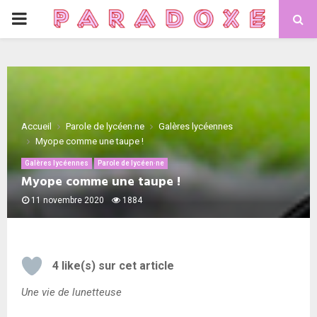
PRIMARY
MENU
Accueil
Parole de lycéen·ne
Galères lycéennes
Myope comme une taupe !
Galères lycéennes
Parole de lycéen·ne
Myope comme une taupe !
11 novembre 2020
1884
4
like(s) sur cet article
Une vie de lunetteuse