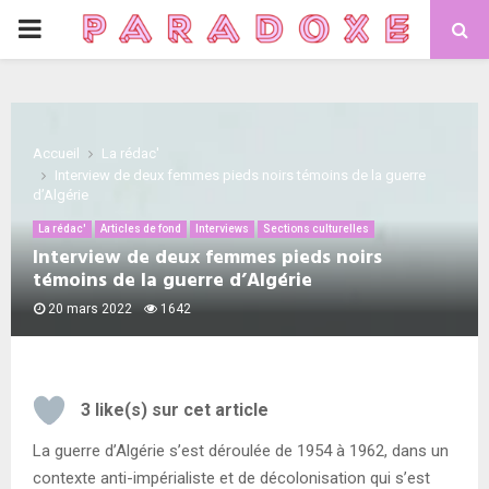
PRIMARY
MENU
Accueil
La rédac'
Interview de deux femmes pieds noirs témoins de la guerre
d’Algérie
La rédac'
Articles de fond
Interviews
Sections culturelles
Interview de deux femmes pieds noirs
témoins de la guerre d’Algérie
20 mars 2022
1642
3
like(s) sur cet article
La guerre d’Algérie s’est déroulée de 1954 à 1962, dans un
contexte anti-impérialiste et de décolonisation qui s’est