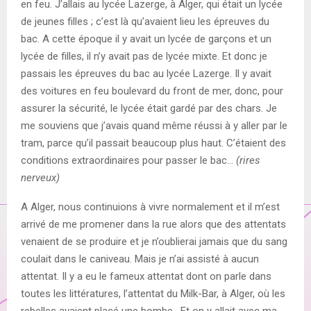
en feu. J’allais au lycée Lazerge, à Alger, qui était un lycée
de jeunes filles ; c’est là qu’avaient lieu les épreuves du
bac. A cette époque il y avait un lycée de garçons et un
lycée de filles, il n’y avait pas de lycée mixte. Et donc je
passais les épreuves du bac au lycée Lazerge. Il y avait
des voitures en feu boulevard du front de mer, donc, pour
assurer la sécurité, le lycée était gardé par des chars. Je
me souviens que j’avais quand même réussi à y aller par le
tram, parce qu’il passait beaucoup plus haut. C’étaient des
conditions extraordinaires pour passer le bac…
(rires
nerveux)
A Alger, nous continuions à vivre normalement et il m’est
arrivé de me promener dans la rue alors que des attentats
venaient de se produire et je n’oublierai jamais que du sang
coulait dans le caniveau. Mais je n’ai assisté à aucun
attentat. Il y a eu le fameux attentat dont on parle dans
toutes les littératures, l’attentat du Milk-Bar, à Alger, où les
rebelles avaient placé une bombe. Et on y allait avec ma