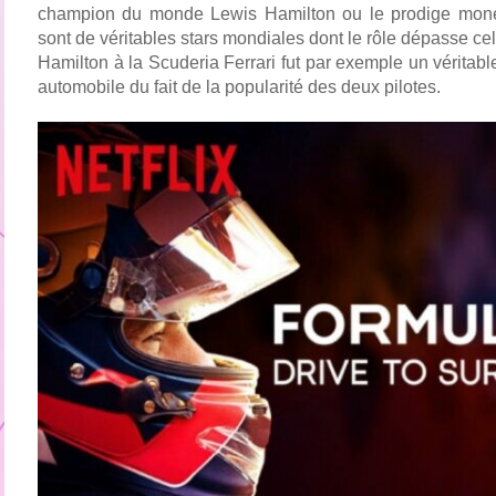
champion du monde Lewis Hamilton ou le prodige monég
sont de véritables stars mondiales dont le rôle dépasse celu
Hamilton à la Scuderia Ferrari fut par exemple un véritab
automobile du fait de la popularité des deux pilotes.