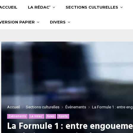
ACCUEIL
LA RÉDAC’
SECTIONS CULTURELLES
VERSION PAPIER
DIVERS
Accueil
Sections culturelles
Événements
La Formule 1 : entre e
Événements
La rédac'
News
Sports
La Formule 1 : entre engoueme