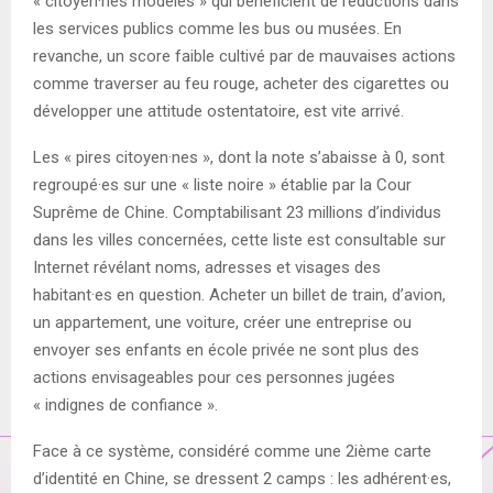
« citoyen·nes modèles » qui bénéficient de réductions dans
les services publics comme les bus ou musées. En
revanche, un score faible cultivé par de mauvaises actions
comme traverser au feu rouge, acheter des cigarettes ou
développer une attitude ostentatoire, est vite arrivé.
Les « pires citoyen·nes », dont la note s’abaisse à 0, sont
regroupé·es sur une « liste noire » établie par la Cour
Suprême de Chine. Comptabilisant 23 millions d’individus
dans les villes concernées, cette liste est consultable sur
Internet révélant noms, adresses et visages des
habitant·es en question. Acheter un billet de train, d’avion,
un appartement, une voiture, créer une entreprise ou
envoyer ses enfants en école privée ne sont plus des
actions envisageables pour ces personnes jugées
« indignes de confiance ».
Face à ce système, considéré comme une 2ième carte
d’identité en Chine, se dressent 2 camps : les adhérent·es,