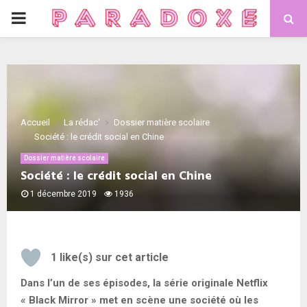
PRIMARY
MENU
Accueil
La rédac'
Dossier matière scolaire
Société : le crédit social en Chine
Dossier matière scolaire
Société : le crédit social en Chine
1 décembre 2019
1936
1
like(s) sur cet article
Dans l’un de ses épisodes, la série originale Netflix
« Black Mirror » met en scène une société où les