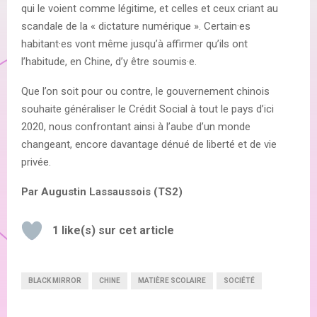
qui le voient comme légitime, et celles et ceux criant au
scandale de la « dictature numérique ». Certain·es
habitant·es vont même jusqu’à affirmer qu’ils ont
l’habitude, en Chine, d’y être soumis·e.
Que l’on soit pour ou contre, le gouvernement chinois
souhaite généraliser le Crédit Social à tout le pays d’ici
2020, nous confrontant ainsi à l’aube d’un monde
changeant, encore davantage dénué de liberté et de vie
privée.
Par Augustin Lassaussois (TS2)
1
like(s) sur cet article
BLACK MIRROR
CHINE
MATIÈRE SCOLAIRE
SOCIÉTÉ