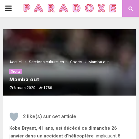
PRIMARY
MENU
Accueil
Sections culturelles
Sports
Mamba out
Sports
Mamba out
6 mars 2020
1780
2
like(s) sur cet article
Kobe Bryant, 41 ans, est décédé ce dimanche 26
janvier dans un accident d’hélicoptère
, impliquant 8