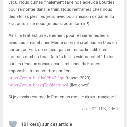
vécu. Nous dûmes finalement faire nos adieux à Lourdes
pour remonter dans le train. Nous rentrâmes chez nous
des étoiles plein les yeux, avec pour mission de parler du
Frat autour de nous (et aussi pour dormir !)
Ainsi le Frat est un évènement pour resserrer les liens
avec ses amis et prier. Même si on ne croit pas en Dieu en
partant au Frat, on ne peut pas en ressortir indifférent.
Lourdes était en feu ! De très belles vidéos ont été faites
sur les réseaux sociaux car l’ambiance du Frat est
impossible à transmettre par écrit :
https://youtu.be/Us0Ph47-1qg
(teaser 2023) ;
https://youtu.be/zgTcWMemhyA
(live envoi).
Si je devais résumer le Frat en un mot, je dirais : magique !
Julie PELLEN, 2de 4
10
like(s) sur cet article