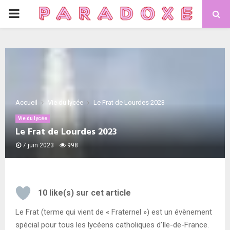
PRIMARY
MENU
Accueil
Vie du lycée
Le Frat de Lourdes 2023
Vie du lycée
Le Frat de Lourdes 2023
7 juin 2023
998
10
like(s) sur cet article
Le Frat (terme qui vient de « Fraternel ») est un évènement
spécial pour tous les lycéens catholiques d’Ile-de-France.