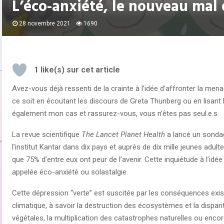
L’éco-anxiété, le nouveau mal 
28 novembre 2021
1690
1
like(s) sur cet article
Avez-vous déjà ressenti de la crainte à l’idée d’affronter la men
ce soit en écoutant les discours de Greta Thunberg ou en lisant l
également mon cas et rassurez-vous, vous n’êtes pas seul.e.s.
La revue scientifique
The Lancet Planet Health
a lancé un sondag
l’institut Kantar dans dix pays et auprès de dix mille jeunes adu
que 75% d’entre eux ont peur de l’avenir. Cette inquiétude à l’idée
appelée éco-anxiété ou solastalgie.
Cette dépression “verte” est suscitée par les conséquences ex
climatique, à savoir la destruction des écosystèmes et la dispa
végétales, la multiplication des catastrophes naturelles ou enco