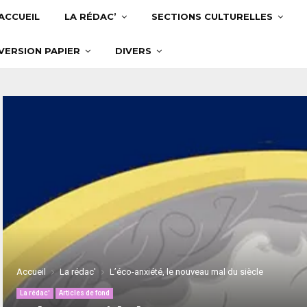
ACCUEIL
LA RÉDAC’
SECTIONS CULTURELLES
VERSION PAPIER
DIVERS
Accueil
La rédac'
L’éco-anxiété, le nouveau mal du siècle
La rédac'
Articles de fond