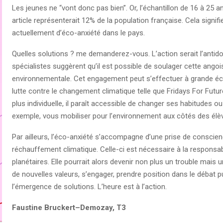
Les jeunes ne “vont donc pas bien”. Or, l’échantillon de 16 à 25 a
article représenterait 12% de la population française. Cela signif
actuellement d’éco-anxiété dans le pays.
Quelles solutions ? me demanderez-vous. L’action serait l’antidot
spécialistes suggèrent qu’il est possible de soulager cette ango
environnementale. Cet engagement peut s’effectuer à grande éche
lutte contre le changement climatique telle que Fridays For Futu
plus individuelle, il paraît accessible de changer ses habitude
exemple, vous mobiliser pour l’environnement aux côtés des élè
Par ailleurs, l’éco-anxiété s’accompagne d’une prise de conscie
réchauffement climatique. Celle-ci est nécessaire à la respons
planétaires. Elle pourrait alors devenir non plus un trouble mai
de nouvelles valeurs, s’engager, prendre position dans le débat 
l’émergence de solutions. L’heure est à l’action.
Faustine Bruckert–Demozay, T3