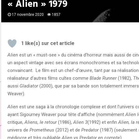
« Alien » 1979
17 novembre 2020
1857
1
like(s) sur cet article
Alien
est un « must-see » du cinéma d’horreur mais aussi de cin
un aspect vintage avec ses écrans monochromes et sa technolog
convaincant. Le film est un chef-d’œuvre, tant par sa réalisation
réalisateur d’autres films cultes comme
Blade Runner
(1982),
Th
aussi
Gladiator
(2000), que par sa bande son totalement immersiv
Weaver).
Alien
est une saga à la chronologie complexe et dont l’univers
ayant Sigourney Weaver pour tête d’affiche (nommément
Alien 
critique,
Aliens, le retour
(1986),
Alien 3
(1992) et enfin
Alien, la 
univers de
Prometheus
(2012) et de
Predator
(1987) (seulement 
médiocre et très oubliable
Alien vs Predator
en compte).