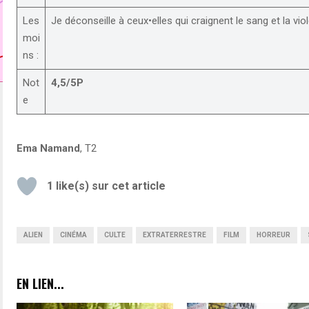
Les
Je déconseille à ceux•elles qui craignent le sang et la vi
moi
ns :
Not
4,5/5P
e
Ema Namand
, T2
1
like(s) sur cet article
ALIEN
CINÉMA
CULTE
EXTRATERRESTRE
FILM
HORREUR
EN LIEN...