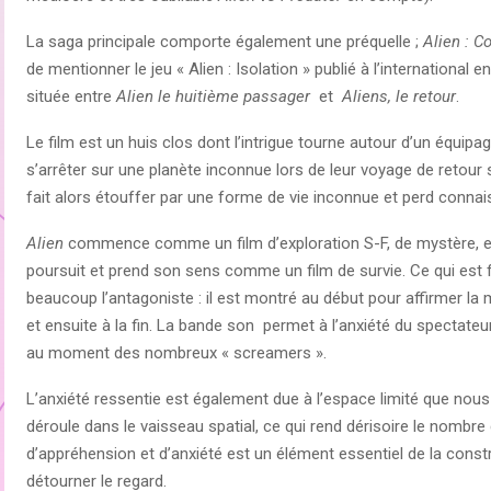
La saga principale comporte également une préquelle ;
Alien : C
de mentionner le jeu « Alien : Isolation » publié à l’international
située entre
Alien le huitième passager
et
Aliens, le retour
.
Le film est un huis clos dont l’intrigue tourne autour d’un équipa
s’arrêter sur une planète inconnue lors de leur voyage de retour
fait alors étouffer par une forme de vie inconnue et perd conna
Alien
commence comme un film d’exploration S-F, de mystère, et s’
poursuit et prend son sens comme un film de survie. Ce qui est f
beaucoup l’antagoniste : il est montré au début pour affirmer la 
et ensuite à la fin. La bande son permet à l’anxiété du spectate
au moment des nombreux « screamers ».
L’anxiété ressentie est également due à l’espace limité que nou
déroule dans le vaisseau spatial, ce qui rend dérisoire le nombr
d’appréhension et d’anxiété est un élément essentiel de la constr
détourner le regard.