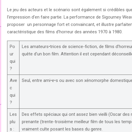
Le jeu des acteurs et le scénario sont également si crédibles que 
l’impression d’en faire partie. La performance de Sigourney Weave
proposer un personnage fort et convaincant, et illustre parfaitement
caractéristique des films d’horreur des années 1970 à 1980.
Po
Les amateurs•trices de science-fiction, de films d’horre
ur
quête d’un bon film. Attention il est cependant déconsei
qui
?
Ave
Seul, entre ami•e•s ou avec son xénomorphe domestique
c
qui
?
Les
Des effets spéciaux qui ont assez bien vieilli (Oscar des m
plu
prenante (trente-troisième meilleur film de tous les tem
s :
vraiment culte posant les bases du genre.