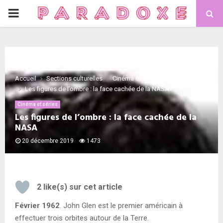
PRIMARY
MENU
Accueil
Sections culturelles
Cinéma et séries
Les figures de l’ombre : la face cachée de la NASA
Cinéma et séries
Les figures de l’ombre : la face cachée de la
NASA
20 décembre 2019
1473
2
like(s) sur cet article
Février 1962
. John Glen est le premier américain à
effectuer trois orbites autour de la Terre.