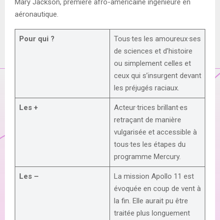
Mary Jackson, première afro-américaine ingénieure en
aéronautique.
Pour qui ?
Tous·tes les amoureux·ses
de sciences et d’histoire
ou simplement celles et
ceux qui s’insurgent devant
les préjugés raciaux.
Les +
Acteur·trices brillant·es
retraçant de manière
vulgarisée et accessible à
tous·tes les étapes du
programme Mercury.
Les –
La mission Apollo 11 est
évoquée en coup de vent à
la fin. Elle aurait pu être
traitée plus longuement