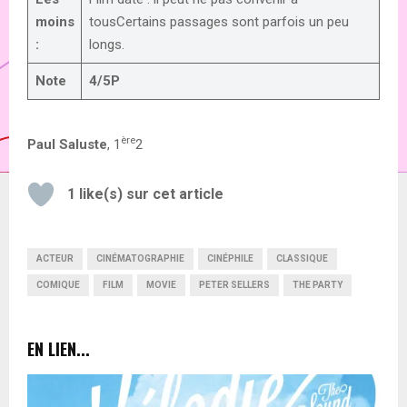
moins
tousCertains passages sont parfois un peu
:
longs.
Note
4/5P
ère
Paul Saluste
, 1
2
1
like(s) sur cet article
ACTEUR
CINÉMATOGRAPHIE
CINÉPHILE
CLASSIQUE
COMIQUE
FILM
MOVIE
PETER SELLERS
THE PARTY
EN LIEN...