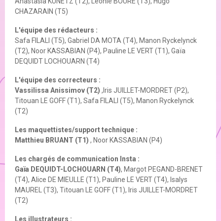
Anastasia KUNETZ (T2), Léonie BOURÉ (T3), Hugo
CHAZARAIN (T5)
L'équipe des rédacteurs :
Safa FILALI (T5), Gabriel DA MOTA (T4), Manon Ryckelynck
(T2), Noor KASSABIAN (P4), Pauline LE VERT (T1), Gaïa
DEQUIDT LOCHOUARN (T4)
L'équipe des correcteurs :
Vassilissa Anissimov (T2)
,Iris JUILLET-MORDRET (P2),
Titouan LE GOFF (T1), Safa FILALI (T5), Manon Ryckelynck
(T2)
Les maquettistes/support technique :
Matthieu BRUANT (T1)
, Noor KASSABIAN (P4)
Les chargés de communication Insta :
Gaïa DEQUIDT-LOCHOUARN (T4)
, Margot PEGAND-BRENET
(T4), Alice DE MIEULLE (T1), Pauline LE VERT (T4), Isalys
MAUREL (T3), Titouan LE GOFF (T1), Iris JUILLET-MORDRET
(T2)
Les illustrateurs :