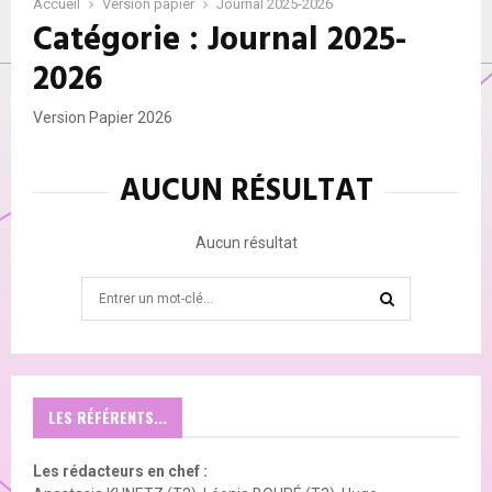
r
Accueil
Version papier
Journal 2025-2026
Catégorie : Journal 2025-
n
a
2026
l
2
Version Papier 2026
0
2
5
AUCUN RÉSULTAT
-
2
0
Aucun résultat
2
6
Search
for:
SEARCH
LES RÉFÉRENTS...
Les rédacteurs en chef :