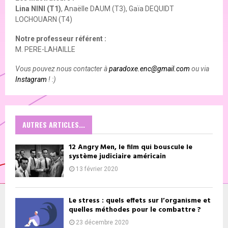
Lina NINI (T1)
, Anaëlle DAUM (T3), Gaïa DEQUIDT
LOCHOUARN (T4)
Notre professeur référent :
M. PERE-LAHAILLE
Vous pouvez nous contacter à
paradoxe.enc@gmail.com
ou via
Instagram
! :)
AUTRES ARTICLES...
12 Angry Men, le film qui bouscule le
système judiciaire américain
13 février 2020
Le stress : quels effets sur l’organisme et
quelles méthodes pour le combattre ?
23 décembre 2020