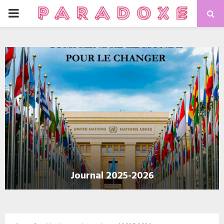
PRIMARY
MENU
Journal 2025-2026
J
o
u