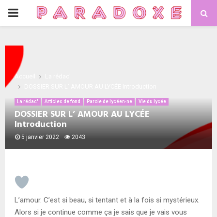
PRIMARY
MENU
Accueil
La rédac'
DOSSIER SUR L’ AMOUR AU LYCÉE Introduction
La rédac'
Articles de fond
Parole de lycéen·ne
Vie du lycée
DOSSIER SUR L’ AMOUR AU LYCÉE
Introduction
5 janvier 2022
2043
L’amour. C’est si beau, si tentant et à la fois si mystérieux.
Alors si je continue comme ça je sais que je vais vous