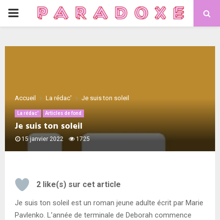
PRIMARY
MENU
Accueil
La rédac'
Je suis ton soleil
La rédac'
Articles de fond
Je suis ton soleil
15 janvier 2022
1725
2
like(s) sur cet article
Je suis ton soleil est un roman jeune adulte écrit par Marie
Pavlenko. L’année de terminale de Deborah commence