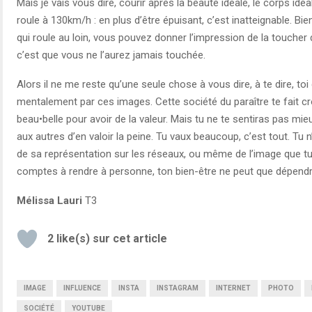
Mais je vais vous dire, courir après la beauté idéale, le corps idé
roule à 130km/h : en plus d’être épuisant, c’est inatteignable. Bie
qui roule au loin, vous pouvez donner l’impression de la toucher d
c’est que vous ne l’aurez jamais touchée.
Alors il ne me reste qu’une seule chose à vous dire, à te dire, toi q
mentalement par ces images. Cette société du paraître te fait croi
beau•belle pour avoir de la valeur. Mais tu ne te sentiras pas mi
aux autres d’en valoir la peine. Tu vaux beaucoup, c’est tout. Tu
de sa représentation sur les réseaux, ou même de l’image que tu 
comptes à rendre à personne, ton bien-être ne peut que dépend
Mélissa Lauri
T3
2
like(s) sur cet article
IMAGE
INFLUENCE
INSTA
INSTAGRAM
INTERNET
PHOTO
SOCIÉTÉ
YOUTUBE