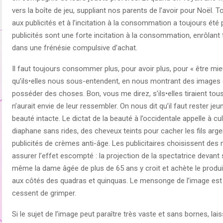
vers la boîte de jeu, suppliant nos parents de l’avoir pour Noël. T
aux publicités et à l’incitation à la consommation a toujours été p
publicités sont une forte incitation à la consommation, enrôlant
dans une frénésie compulsive d’achat.
Il faut toujours consommer plus, pour avoir plus, pour « être mieu
qu’ils•elles nous sous-entendent, en nous montrant des images
posséder des choses. Bon, vous me direz, s’ils•elles tiraient to
n’aurait envie de leur ressembler. On nous dit qu’il faut rester j
beauté intacte. Le dictat de la beauté à l’occidentale appelle à cu
diaphane sans rides, des cheveux teints pour cacher les fils arge
publicités de crèmes anti-âge. Les publicitaires choisissent des
assurer l’effet escompté : la projection de la spectatrice devan
même la dame âgée de plus de 65 ans y croit et achète le produit 
aux côtés des quadras et quinquas. Le mensonge de l’image est a
cessent de grimper.
Si le sujet de l’image peut paraître très vaste et sans bornes, la