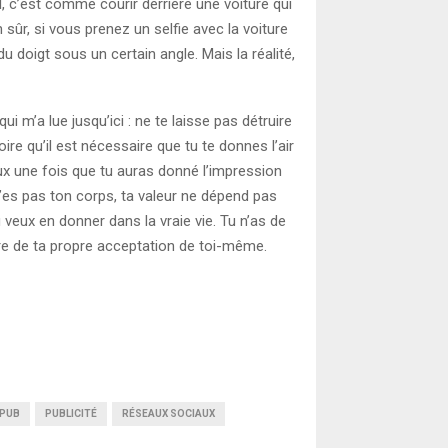
al, c’est comme courir derrière une voiture qui
n sûr, si vous prenez un selfie avec la voiture
u doigt sous un certain angle. Mais la réalité,
ui m’a lue jusqu’ici : ne te laisse pas détruire
re qu’il est nécessaire que tu te donnes l’air
eux une fois que tu auras donné l’impression
 n’es pas ton corps, ta valeur ne dépend pas
veux en donner dans la vraie vie. Tu n’as de
re de ta propre acceptation de toi-même.
PUB
PUBLICITÉ
RÉSEAUX SOCIAUX