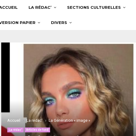
ACCUEIL
LA RÉDAC’
SECTIONS CULTURELLES
VERSION PAPIER
DIVERS
Accueil
La rédac'
La Génération « image »
La rédac'
Articles de fond