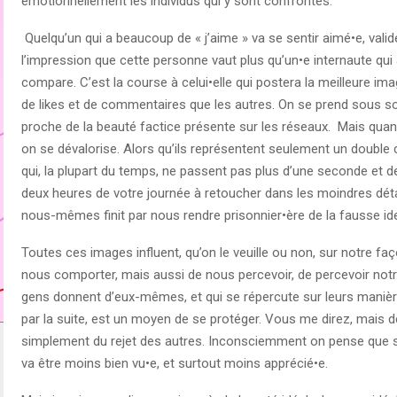
émotionnellement les individus qui y sont confrontés.
Quelqu’un qui a beaucoup de « j’aime » va se sentir aimé•e, validé•
l’impression que cette personne vaut plus qu’un•e internaute qui 
compare. C’est la course à celui•elle qui postera la meilleure ima
de likes et de commentaires que les autres. On se prend sous son 
proche de la beauté factice présente sur les réseaux. Mais qua
on se dévalorise. Alors qu’ils représentent seulement un double 
qui, la plupart du temps, ne passent pas plus d’une seconde et de
deux heures de votre journée à retoucher dans les moindres déta
nous-mêmes finit par nous rendre prisonnier•ère de la fausse ide
Toutes ces images influent, qu’on le veuille ou non, sur notre faç
nous comporter, mais aussi de nous percevoir, de percevoir notre
gens donnent d’eux-mêmes, et qui se répercute sur leurs manière
par la suite, est un moyen de se protéger. Vous me direz, mais d
simplement du rejet des autres. Inconsciemment on pense que si 
va être moins bien vu•e, et surtout moins apprécié•e.