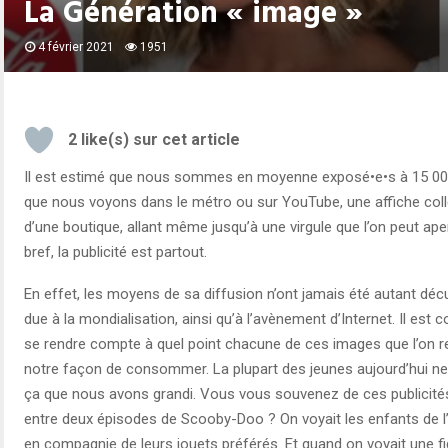
La Génération « image »
4 février 2021
1951
2
like(s) sur cet article
Il est estimé que nous sommes en moyenne exposé•e•s à 15 000 m
que nous voyons dans le métro ou sur YouTube, une affiche collé
d’une boutique, allant même jusqu’à une virgule que l’on peut aper
bref, la publicité est partout.
En effet, les moyens de sa diffusion n’ont jamais été autant dé
due à la mondialisation, ainsi qu’à l’avènement d’Internet. Il est
se rendre compte à quel point chacune de ces images que l’on re
notre façon de consommer. La plupart des jeunes aujourd’hui n
ça que nous avons grandi. Vous vous souvenez de ces publicités
entre deux épisodes de Scooby-Doo ? On voyait les enfants de l’au
en compagnie de leurs jouets préférés. Et quand on voyait une fig