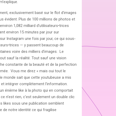
m’explique.
ent, exclusivement basé sur le flot d’images
us évident. Plus de 100 millions de photos et
nviron 1,082 milliard d’utilisateurs•trices
nt environ 15 minutes par jour sur
ur Instagram une fois par jour, ce qui sous-
ateurs•trices — y passent beaucoup de
aines voire des milliers d’images. Le
ut sauf la réalité. Tout sauf une vision
rche constante de la beauté et de la perfection
fumée. Vous me direz « mais oui tout le
 le monde sait que cette youtubeuse a mis
r et intégrer complètement l’information.
r un énième like à la photo qui en comportait
e ce n’est rien, c’est seulement un double clic
les likes sous une publication semblent
e de notre identité ce qui fragilise