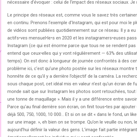
nécessaire d’évoquer : celui de l’impact des réseaux sociaux. Je 
Le principe des réseaux est, comme vous le savez très certainem
en continu. Prenons l’exemple d’Instagram, qui est pour moi le pl
de vidéos sont publiées quotidiennement sur ce réseau. Il y a eu e
actifs•ves mensuel•le•s en 2020 et les instagramers•euses passe
Instagram (ce qui est énorme parce que tous ne se rendent pas s
entend que ceux•elles qui y vont régulièrement — 63% des utilis
temps). On est donc à longueur de journée confrontés à des cent
problème ici, c’est qu’une photo postée sur les réseaux montre to
honnête de ce qu’il y a derrière l’objectif de la caméra. La reche
sous chaque post, cet idéal mis en valeur n’est qu’un écran de 
monde sait que sur Instagram les photos sont retouchées, tout
une tonne de maquillage ». Mais il y a une différence entre savoi
Parce qu’au final derrière son écran, on finit tous•tes par ajoute
déjà 500, 750, 1000, 10 000… Et si on se dit « dans le fond, un lik
sur une image. », eh bien on se trompe. Qu’on le veuille ou non, 
aujourd’hui définir la valeur des gens. L’image fait partie intégrant