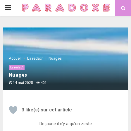
Accueil
La rédac'
Nuages
La rédac'
Nuages
14 mai 2025
401
3
like(s) sur cet article
De jaune il n’y a qu’un zeste