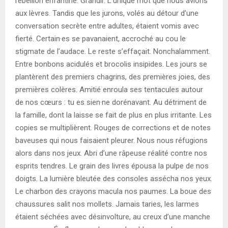
rébellion enfantine. Grandir. L’unique mot que nous avions
aux lèvres. Tandis que les jurons, volés au détour d’une
conversation secrète entre adultes, étaient vomis avec
fierté. Certain·es se pavanaient, accroché au cou le
stigmate de l’audace. Le reste s’effaçait. Nonchalamment.
Entre bonbons acidulés et brocolis insipides. Les jours se
plantèrent des premiers chagrins, des premières joies, des
premières colères. Amitié enroula ses tentacules autour
de nos cœurs : tu es sien·ne dorénavant. Au détriment de
la famille, dont la laisse se fait de plus en plus irritante. Les
copies se multiplièrent. Rouges de corrections et de notes
baveuses qui nous faisaient pleurer. Nous nous réfugions
alors dans nos jeux. Abri d’une râpeuse réalité contre nos
esprits tendres. Le grain des livres épousa la pulpe de nos
doigts. La lumière bleutée des consoles assécha nos yeux.
Le charbon des crayons macula nos paumes. La boue des
chaussures salit nos mollets. Jamais taries, les larmes
étaient séchées avec désinvolture, au creux d’une manche