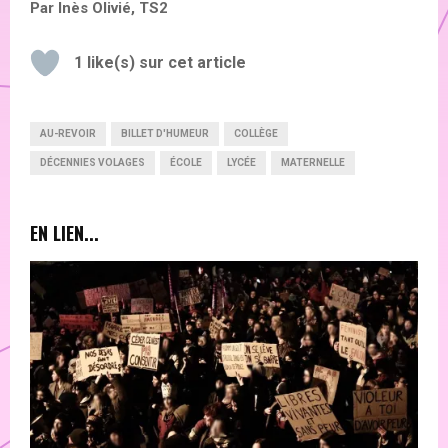
Par Inès Olivié, TS2
1
like(s) sur cet article
AU-REVOIR
BILLET D'HUMEUR
COLLÈGE
DÉCENNIES VOLAGES
ÉCOLE
LYCÉE
MATERNELLE
EN LIEN...