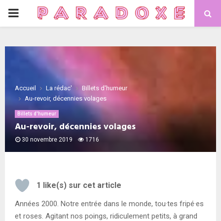
PRIMARY
MENU
Accueil
La rédac'
Billets d'humeur
Au-revoir, décennies volages
Billets d'humeur
Au-revoir, décennies volages
30 novembre 2019
1716
1
like(s) sur cet article
Années 2000. Notre entrée dans le monde, tou·tes fripé·es
et roses. Agitant nos poings, ridiculement petits, à grand