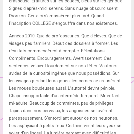
crasseuse. Éraflures sur les coudes, bleus sur les genoux.
Signes d’après-midi sereins. Sans nuage obscurcissent
l’horizon. Ceux-ci s’amassèrent plus tard. Quand
l’inscription COLLÈGE s’engouffra dans nos existences.
Années 2010. Que de professeur·es. Que d’élèves. Que de
visages peu familiers. Début des dossiers à former. Les
résultats commencèrent à compter. Félicitations.
Compliments. Encouragements. Avertissement. Ces
sentences volaient lourdement sur nos têtes. Vautours
avides de la curiosité ingénue que nous possédions. Sur
les visages perdant leurs joues, les cernes se creusèrent.
Les moues boudeuses aussi. L’autorité devint pénible.
Chape insupportable d’un intermède temporel. Mi-enfant,
mi-adulte. Beaucoup de contraintes, peu de privilèges.
Tapies dans nos cerveaux, les angoisses se lovèrent
paresseusement. S’entortillant autour de nos neurones.
Les asphyxiant à petits feux. Certains virent leurs yeux se
voiler d’un linceul. La lumière perçant avec difficulté les